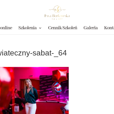
 online
Szkolenia
Cennik Szkoleń
Galeria
Kont
iateczny-sabat-_64