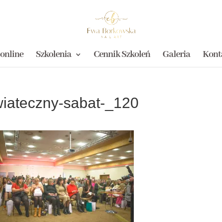
 online
Szkolenia
Cennik Szkoleń
Galeria
Kont
iateczny-sabat-_120