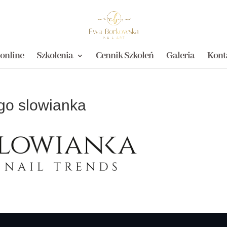
 online
Szkolenia
Cennik Szkoleń
Galeria
Kont
go slowianka